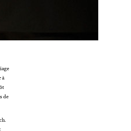
iage
r à
ôt
ls de
ch.
t