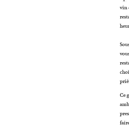
vin 
rest
heur
Sous
vous
rest
choi
priè
Ce g
ambi
pres
fair