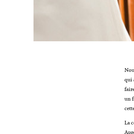
Nous
qui 
fair
un f
cett
La c
Aprè