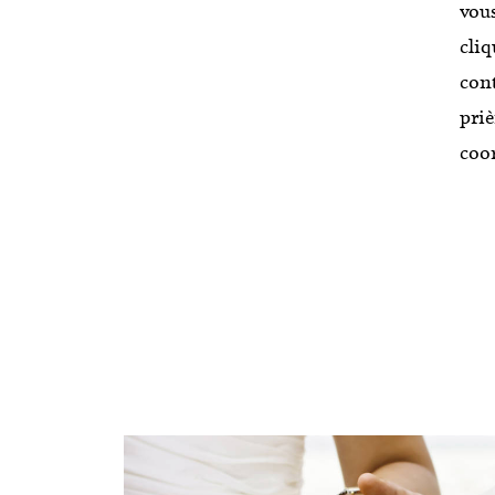
vous
cliq
cont
priè
coor