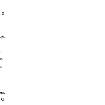
u
 18
 qui
s
s,
s.
ous
 Si